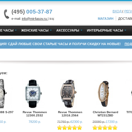
(495)
005-37-87
ВХОД
(
РЕГ
e-mail:
info@mir4asov.ru
| icq:
МАГАЗИН
ДОСТАВ
Е ЧАСЫ
ЖЕНСКИЕ ЧАСЫ
АКСЕССУАРЫ
ИНТЕРЬЕРНЫЕ ЧАСЫ
ЦИЯ! СДАЙ ЛЮБЫЕ СВОИ СТАРЫЕ ЧАСЫ И ПОЛУЧИ СКИДКУ НА НОВЫЕ!
ПОД
уем:
888 S-297
Revue Thommen
Revue Thommen
Christian Bernard
TIT
12300.2532
12016.2564
WT231ZBD
50 р.
78200 р.
71760 р.
62300 р.
20080 р.
17200 р.