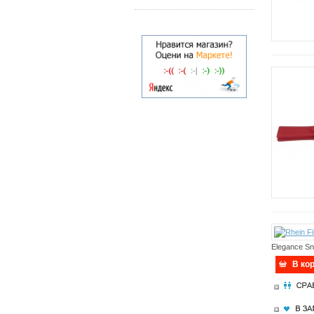
Elegance Sn
В ко