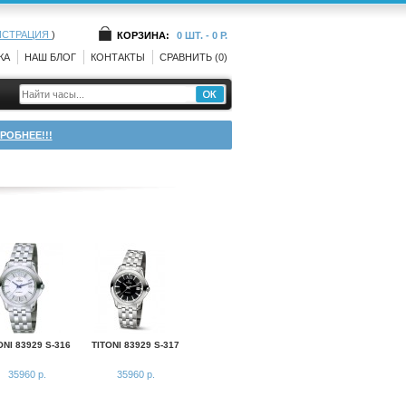
ИСТРАЦИЯ
)
КОРЗИНА:
0 ШТ. - 0 Р.
КА
НАШ БЛОГ
КОНТАКТЫ
СРАВНИТЬ (0)
РОБНЕЕ!!!
ONI 83929 S-316
TITONI 83929 S-317
35960 р.
35960 р.