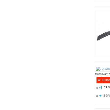
Материал: с
В ко