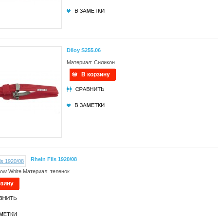
Diloy S255.06
Материал: Силикон
В корзину
Rhein Fils 1920/08
ow White Материал: теленок
рзину