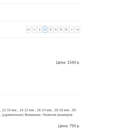
|<
<
1
2
3
4
5
6
>
>|
Цена: 1540 р.
12-10 мм., 14-12 мм., 16-14 мм., 18-16 мм., 20-
 XL (удлиненные) Внимание: Наличие размеров
а
Цена: 750 р.