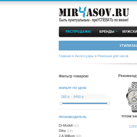
РАСПРОДАЖА!
БРЕНДЫ
МУЖСКИ
УТИЛИЗА
Главная
»
Аксессуары
»
Ремешки для часов
Рекоменд
Фильтр товаров:
ФИЛЬТР ПО ЦЕНЕ
TITONI 94
ПРОИЗВОДИТЕЛЬ
Di-Modell
(12)
1281
Diloy
(16)
J.A.Willson
(40)