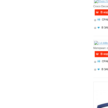
Croco Deco
В ко
Материал: 
В ко