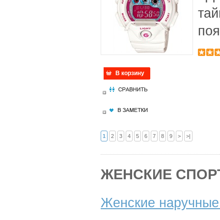
тай
поя
В корзину
1
2
3
4
5
6
7
8
9
>
>|
ЖЕНСКИЕ СПО
Женские наручны