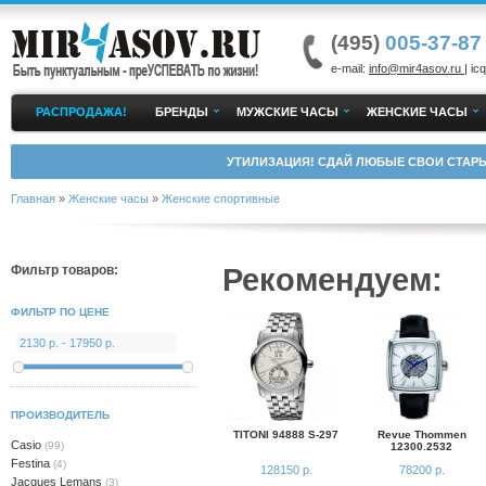
(495)
005-37-87
e-mail:
info@mir4asov.ru
| icq
РАСПРОДАЖА!
БРЕНДЫ
МУЖСКИЕ ЧАСЫ
ЖЕНСКИЕ ЧАСЫ
УТИЛИЗАЦИЯ! СДАЙ ЛЮБЫЕ СВОИ СТАРЫ
Главная
»
Женские часы
»
Женские спортивные
Рекомендуем:
Фильтр товаров:
ФИЛЬТР ПО ЦЕНЕ
ПРОИЗВОДИТЕЛЬ
TITONI 94888 S-297
Revue Thommen
Casio
(99)
12300.2532
Festina
(4)
128150 р.
78200 р.
Jacques Lemans
(3)