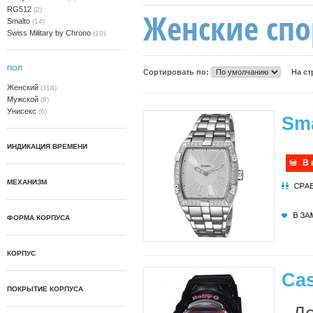
RG512
(2)
Женские сп
Smalto
(14)
Swiss Military by Chrono
(10)
ПОЛ
Сортировать по:
На с
Женский
(118)
Мужской
(8)
Унисекс
(6)
Sm
ИНДИКАЦИЯ ВРЕМЕНИ
В 
МЕХАНИЗМ
ФОРМА КОРПУСА
КОРПУС
Ca
ПОКРЫТИЕ КОРПУСА