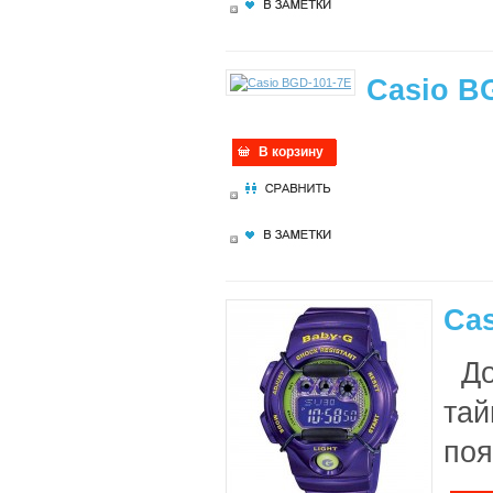
Casio B
В корзину
Ca
Доп
тай
поя