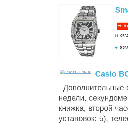
Sm
В 
Casio B
Дополнительные ф
недели, секундоме
книжка, второй час
установок: 5), тел