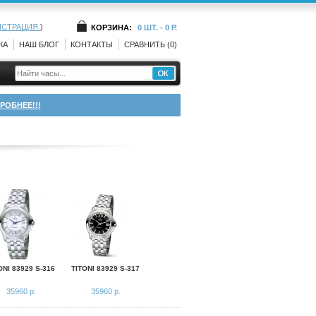
ИСТРАЦИЯ
)
КОРЗИНА:
0 ШТ. - 0 Р.
КА
НАШ БЛОГ
КОНТАКТЫ
СРАВНИТЬ (0)
РОБНЕЕ!!!
ONI 83929 S-316
TITONI 83929 S-317
35960 р.
35960 р.