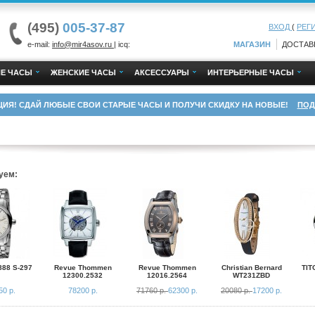
(495)
005-37-87
ВХОД
(
РЕГ
e-mail:
info@mir4asov.ru
| icq:
МАГАЗИН
ДОСТАВ
Е ЧАСЫ
ЖЕНСКИЕ ЧАСЫ
АКСЕССУАРЫ
ИНТЕРЬЕРНЫЕ ЧАСЫ
ЦИЯ! СДАЙ ЛЮБЫЕ СВОИ СТАРЫЕ ЧАСЫ И ПОЛУЧИ СКИДКУ НА НОВЫЕ!
ПОД
уем:
888 S-297
Revue Thommen
Revue Thommen
Christian Bernard
TIT
12300.2532
12016.2564
WT231ZBD
50 р.
78200 р.
71760 р.
62300 р.
20080 р.
17200 р.