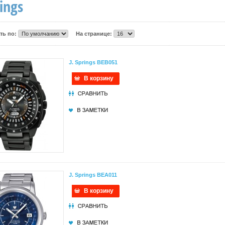
rings
ть по:
На странице:
J. Springs BEB051
В корзину
J. Springs BEA011
В корзину