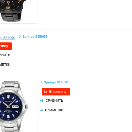
J. Springs BEB055
рзину
J. Springs BEB041
В корзину