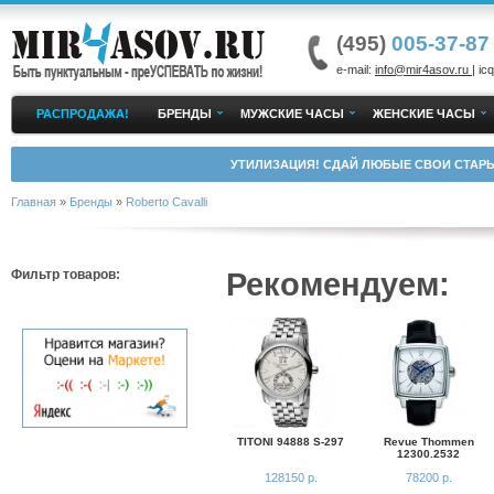
(495)
005-37-87
e-mail:
info@mir4asov.ru
| icq
РАСПРОДАЖА!
БРЕНДЫ
МУЖСКИЕ ЧАСЫ
ЖЕНСКИЕ ЧАСЫ
УТИЛИЗАЦИЯ! СДАЙ ЛЮБЫЕ СВОИ СТАРЫ
Главная
»
Бренды
»
Roberto Cavalli
Рекомендуем:
Фильтр товаров:
TITONI 94888 S-297
Revue Thommen
12300.2532
128150 р.
78200 р.