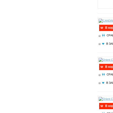
В ко
В ко
В ко