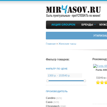
АКЦИЯ GROUPON
БРЕНДЫ
МУЖС
УТИЛИЗА
Главная
»
Женские часы
Рекоменд
Фильтр товаров:
ФИЛЬТР ПО ЦЕНЕ
Fortis 65
72340 р.
ПРОИЗВОДИТЕЛЬ
Candino
(121)
Casio
(323)
Chronotech
(194)