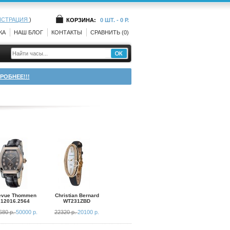
ИСТРАЦИЯ
)
КОРЗИНА:
0 ШТ. - 0 Р.
КА
НАШ БЛОГ
КОНТАКТЫ
СРАВНИТЬ (0)
РОБНЕЕ!!!
evue Thommen
Christian Bernard
12016.2564
WT231ZBD
680 р.
50000 р.
22320 р.
20100 р.