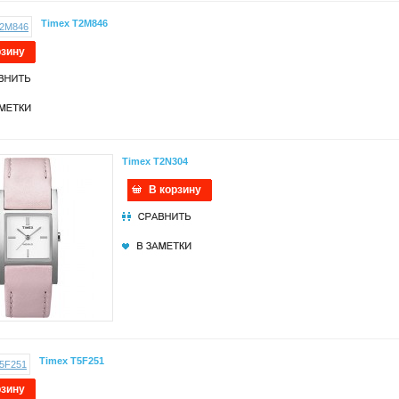
Timex T2M846
рзину
Timex T2N304
В корзину
Timex T5F251
рзину