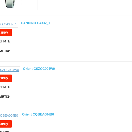
CANDINO C4332_1
рзину
Orient CSZCC004W0
рзину
Orient CQBEA004B0
рзину