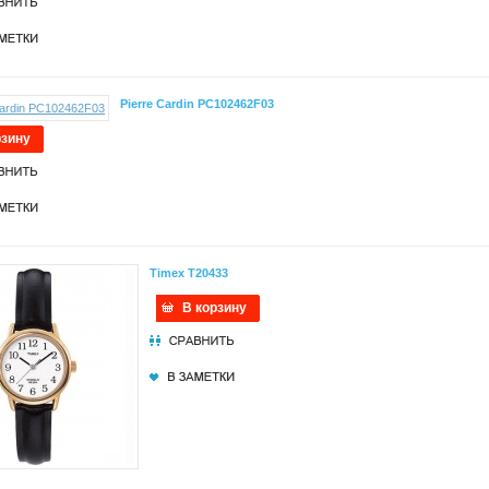
Pierre Cardin PC102462F03
рзину
Timex T20433
В корзину