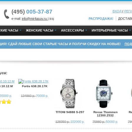
(495)
005-37-87
ВХОД
(
РЕГ
e-mail:
info@mir4asov.ru
| icq:
РАСПРОДАЖА!
ДОСТАВ
КИЕ ЧАСЫ
ЖЕНСКИЕ ЧАСЫ
АКСЕССУАРЫ
ИНТЕРЬЕРНЫЕ ЧАСЫ
ЦИЯ! СДАЙ ЛЮБЫЕ СВОИ СТАРЫЕ ЧАСЫ И ПОЛУЧИ СКИДКУ НА НОВЫЕ!
ПОД
уем:
0.10.12.M
Fortis 638.28.17K
35000 р.
134860 р.
70000 р.
TITONI 94888 S-297
Revue Thommen
R
12300.2532
128350 р.
102000 р.
75880 р.
50000 р.
79