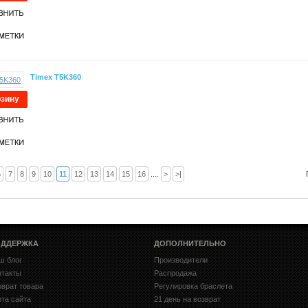
Timex T5K360
рзину
6
7
8
9
10
11
12
13
14
15
16
....
>
>|
ДДЕРЖКА
ДОПОЛНИТЕЛЬНО
ш блог
Производители
нтакты
Распродажа
зврат товара
Регулировка браслета
рта сайта
21 день на возврат