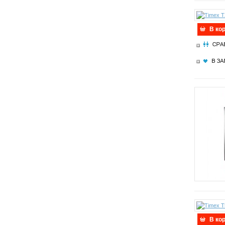
В ко
В ко