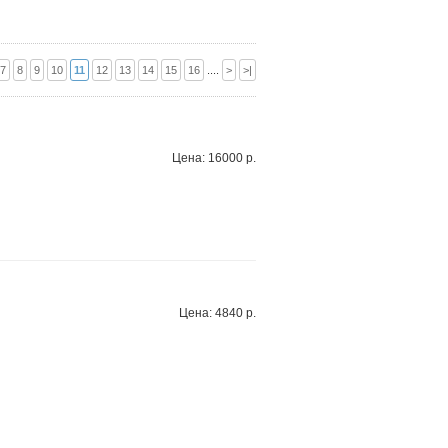
7
8
9
10
11
12
13
14
15
16
....
>
>|
Цена: 16000 р.
Цена: 4840 р.