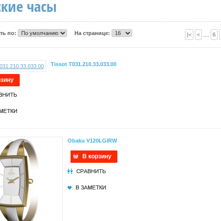
кие часы
ть по:
На странице:
|<
<
....
6
Tissot T031.210.33.033.00
рзину
Obaku V120LGIRW
В корзину