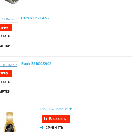
Citizen EP5804-56C
рзину
Esprit ES100282002
рзину
L'Duchen D381.20.31
В корзину