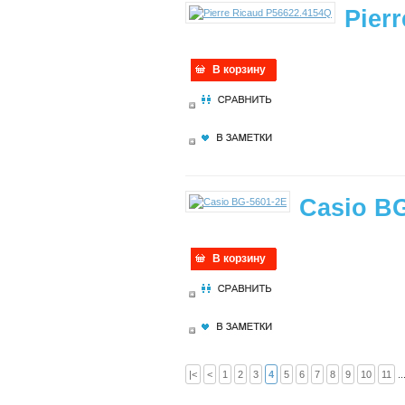
Pier
В корзину
Casio B
В корзину
|<
<
1
2
3
4
5
6
7
8
9
10
11
..