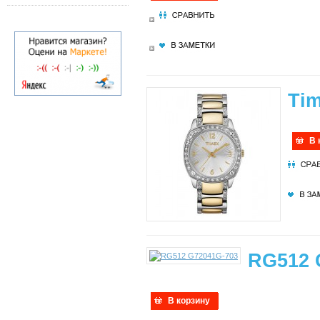
Ti
В 
RG512 
В корзину