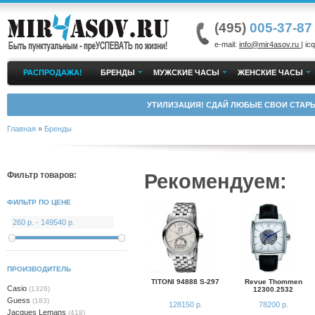
(495)
005-37-87
e-mail:
info@mir4asov.ru
| icq
РАСПРОДАЖА!
БРЕНДЫ
МУЖСКИЕ ЧАСЫ
ЖЕНСКИЕ ЧАСЫ
УТИЛИЗАЦИЯ! СДАЙ ЛЮБЫЕ СВОИ СТАРЫ
Главная
»
Бренды
Рекомендуем:
Фильтр товаров:
ФИЛЬТР ПО ЦЕНЕ
ПРОИЗВОДИТЕЛЬ
TITONI 94888 S-297
Revue Thommen
Casio
(1326)
12300.2532
Guess
(183)
128150 р.
78200 р.
Jacques Lemans
(418)