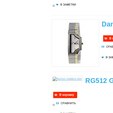
Da
В 
RG512 G
В корзину