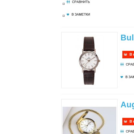
Bul
В 
Au
В 