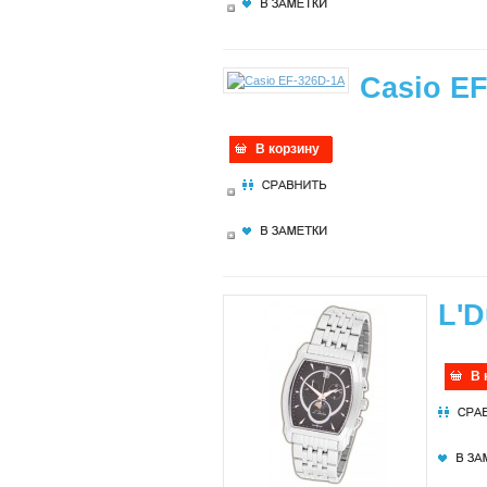
Casio E
В корзину
L'D
В 