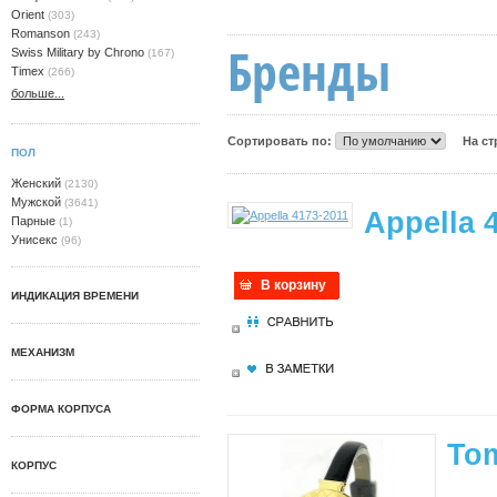
Orient
(303)
Romanson
(243)
Бренды
Swiss Military by Chrono
(167)
Timex
(266)
больше...
Сортировать по:
На с
ПОЛ
Женский
(2130)
Мужской
(3641)
Appella 
Парные
(1)
Унисекс
(96)
В корзину
ИНДИКАЦИЯ ВРЕМЕНИ
МЕХАНИЗМ
ФОРМА КОРПУСА
Tom
КОРПУС