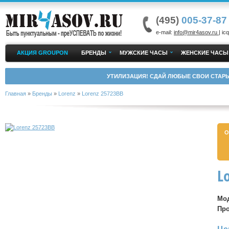
(495)
005-37-87
e-mail:
info@mir4asov.ru
| icq
АКЦИЯ GROUPON
БРЕНДЫ
МУЖСКИЕ ЧАСЫ
ЖЕНСКИЕ ЧАСЫ
УТИЛИЗАЦИЯ! СДАЙ ЛЮБЫЕ СВОИ СТАРЫ
Главная
»
Бренды
»
Lorenz
»
Lorenz 25723BB
О
L
Мо
Пр