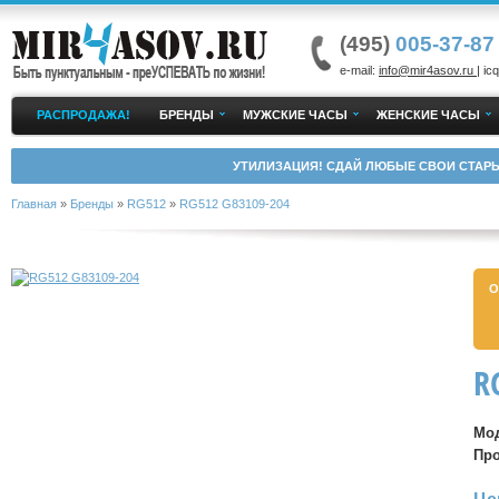
(495)
005-37-87
e-mail:
info@mir4asov.ru
| icq
РАСПРОДАЖА!
БРЕНДЫ
МУЖСКИЕ ЧАСЫ
ЖЕНСКИЕ ЧАСЫ
УТИЛИЗАЦИЯ! СДАЙ ЛЮБЫЕ СВОИ СТАРЫ
Главная
»
Бренды
»
RG512
»
RG512 G83109-204
О
R
Мо
Пр